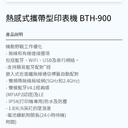
熱感式攜帶型印表機 BTH-900
產品說明
機動野戰工作優化
- 無線和有線連接選項
包括藍牙、WiFi、USB及串行網絡。
-支持簡易藍牙配對"經
嵌入式近距離無線通信標籤自動配對
- 雙頻帶無線局域網(5GHz和2.4GHz)
- 雙模藍牙V4.1經典版
清空列表
前往洽詢
(MFIAP2認證)及LE
- IP54(打印機專用)防水及防塵
- 1.8米/6英尺的墜落差
-電池續航時間長(24小時待機)
時間)