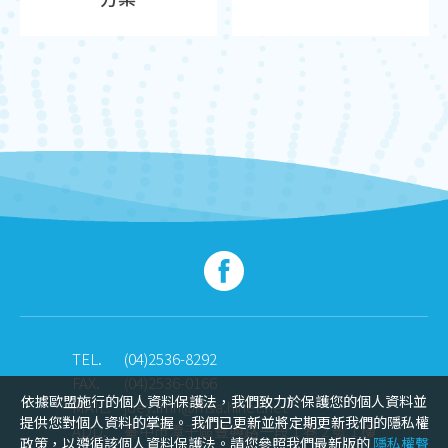
TEL.
(04)2536-8292
FAX.
(04)2536-0166
依據歐盟施行的個人資料保護法，我們致力於保護您的個人資料並
MAIL.
joey.lmh@msa.hinet.net
提供您對個人資料的掌握。 我們已更新並將定期更新我們的隱私權
ADD.
臺中市潭子區豐興路一段 1 巷 2 號 1 樓
政策，以遵循該個人資料保護法。請您參照我們最新版的
隱私權聲